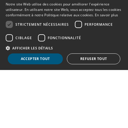
Notre site Web utilise des cookies pour améliorer l'expérience
utilisateur. En utilisant notre site Web, vous acceptez tous les cookies
conformément à notre Politique relative aux cookies.
En savoir plus
STRICTEMENT NÉCESSAIRES
PERFORMANCE
CIBLAGE
FONCTIONNALITÉ
AFFICHER LES DÉTAILS
ACCEPTER TOUT
REFUSER TOUT
Strictement nécessaires
Performance
Ciblage
NOUS CONSEILLONS
Fonctionnalité
ET
ACCOMPAGNONS
Les cookies strictement nécessaires habilitent des fonctionnalités de base
du site Web telles que la connexion des utilisateurs et la gestion des
VOS CLIENTS
comptes. Le site Web ne peut pas être utilisé correctement sans les cookies
strictement nécessaires.
Provider
/
Nom
Expiration
Description
Domaine