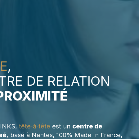
TE
,
TRE DE RELATION
PROXIMITÉ
LINKS,
tête‑à‑tête
est un
centre de
isé
, basé à Nantes, 100% Made In France,