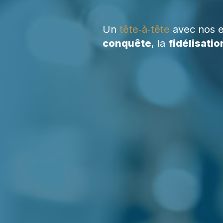
Un
tête‑à‑tête
avec nos e
conquête
, la
fidélisatio